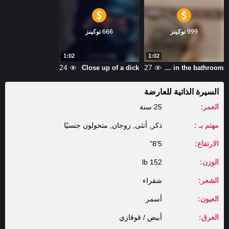
999 توكينز
666 توكينز
1:02
1:02
24
27
Close up of a dick
Jerking off in the bathroom
السيرة الذاتية للعارضة
العمر:
25 سنة
مهتم بـ :
ذكر, أنثى, زوجان, متحولون جنسيًا
الارتفاع:
5'8"
الوزن:
152 lb
الشعر:
شقراء
العيون:
أسمر
العرق:
أبيض / قوقازي