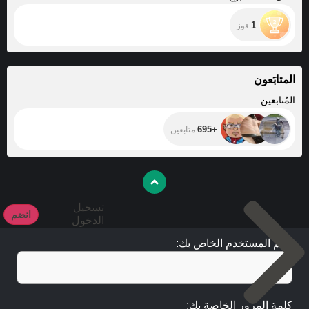
1
فوز
المتابَعون
+695
المُتابعين
+695
متابعين
تسجيل
انضم
الدخول
اسم المستخدم الخاص بك:
كلمة المرور الخاصة بك: