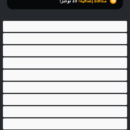
مكافأة إضافية!
10 توكنز!
أفضل عارضات الدردشة الخاصة
ثنائي الجنس
جنس شرجي
دببة
زوجان
قضيب كبير
كلية
مثليّ الجنس
مستقيم