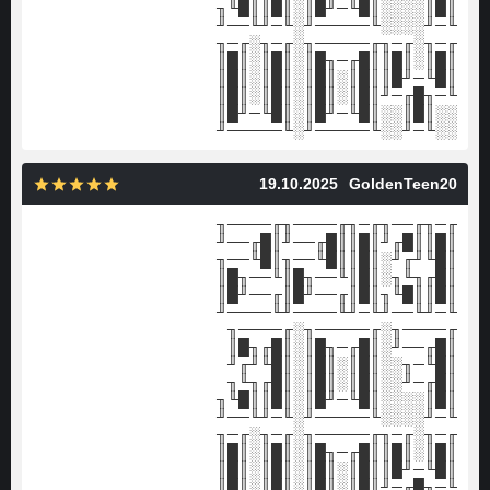
║█║░░░░║█╙─╜█║░║█║║█╙╖
╙─╜░░░░╙─────╜░╙─╜╙──╜
╓─╖░╓─╖╓─────╖░╓─╖░╓─╖
║█║░║█║║█╓─╖█║░║█║░║█║
║█╙─╜█║║█║░║█║░║█║░║█║
╙─╖█╓─╜║█║░║█║░║█║░║█║
░░║█║░░║█╙─╜█║░║█╙─╜█║
░░╙─╜░░╙─────╜░╙─────╜
19.10.2025
GoldenTeen20
╓─╖╓──╖╓─╖╓────╖╓────╖
║█║║█╓╜║█║║█╓──╜║█╓──╜
║█╙╜╓╜░║█║║█╙──╖║█╙──╖
║█╓╖╙╖░║█║╙──╖█║╙──╖█║
║█║║█╙╖║█║╓──╜█║╓──╜█║
╙─╜╙──╜╙─╜╙────╜╙────╜
╓────╖░╓─────╖░╓────╖
║█╓──╜░║█╓─╖█║░║█╓╖█║
║█╙─╖░░║█║░║█║░║█╙╜╓╜
║█╓─╜░░║█║░║█║░║█╓╖╙╖
║█║░░░░║█╙─╜█║░║█║║█╙╖
╙─╜░░░░╙─────╜░╙─╜╙──╜
╓─╖░╓─╖╓─────╖░╓─╖░╓─╖
║█║░║█║║█╓─╖█║░║█║░║█║
║█╙─╜█║║█║░║█║░║█║░║█║
╙─╖█╓─╜║█║░║█║░║█║░║█║