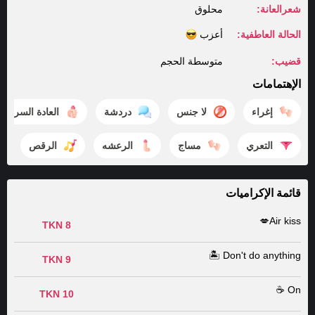
شعرالعانة:
محلوق
الحالة العاطفية:
أعزب
قضيب:
متوسطة الحجم
الإهتمامات
إغراء
لا جنس
دردشة
العادة السرية
التعري
مساج
الرعشه
الرقص
قائمة الإكراميات
Air kiss💋
8 TKN
Don't do anything 🏝️
9 TKN
On ☕️
10 TKN