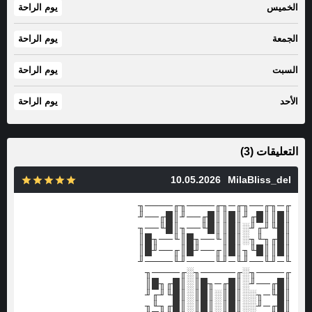
الخميس
يوم الراحة
الجمعة
يوم الراحة
السبت
يوم الراحة
الأحد
يوم الراحة
التعليقات (3)
10.05.2026
MilaBliss_del
╓─╖╓──╖╓─╖╓────╖╓────╖
║█║║█╓╜║█║║█╓──╜║█╓──╜
║█╙╜╓╜░║█║║█╙──╖║█╙──╖
║█╓╖╙╖░║█║╙──╖█║╙──╖█║
║█║║█╙╖║█║╓──╜█║╓──╜█║
╙─╜╙──╜╙─╜╙────╜╙────╜
╓────╖░╓─────╖░╓────╖
║█╓──╜░║█╓─╖█║░║█╓╖█║
║█╙─╖░░║█║░║█║░║█╙╜╓╜
║█╓─╜░░║█║░║█║░║█╓╖╙╖