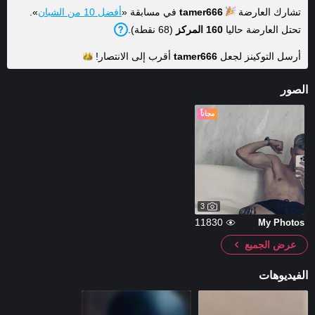
تشارك العارضة
tamer666
في مسابقة «
أفضل 10 من الشبان
».
تحتل العارضة حاليا
160 المركز
(68 نقطة).
أرسل التوكينز لجعل
tamer666
أقرب إلى
الانتصار!
الصور
مجاناً
3
11830
My Photos
عرض الجميع
الفيديوهات