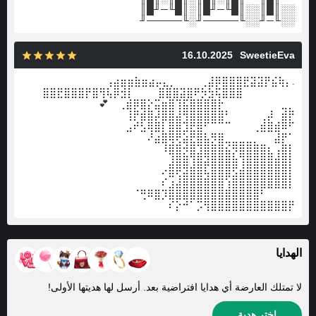
░░║█║░░║█╙─╜█║░║█╙─╜█║
░░╙─╜░░╙─────╜░╙─────╜
16.10.2025
SweetieEva
.⢠⣴⣶⣶⣷⣶⣴⡤⣄⡀ ⠀⠀⠀⢀⣼⡿⣿⣿⣿⣟⣽⣽⡟⣮⢷⡄
⠀⠀⠀⣿⣿⣟⣿⣿⣿⡟⣿⢻⢧⡿⣺⡇ ⠀⠀⠀⣿⣿⣿⣽⣿⠟⡳⣳⢯⣿⣿⣿⠀⠀⠀⠀⠀⠀ ⠀
💕 ⠀⢀⣾⡿⣿⡕⣭⣶⣿⢹⣯⣿⣿⣿⣿⡗⠀⠀⠀⠀⠀⠀⠀⠀⣀⡀
⠀⢸⡟⣾⣿⡼⣿⣿⣼⢻⣿⣿⣿⣿⣿⠃⠀⠀⠀⠀⢀⡼⠀⣾⡟
⣠⠞⣣⢿⣿⡇⣿⣿⣹⣟⣿⠋⠉⠉⠉⠀⠀⠀⢀⣾⣿⣾⠿⠋
⠜⣴⣿⢿⢟⣵⣟⣿⣧⡻⣿⣀⣀⣀⣀⡀⠀⠀⣼⡟⠁
⠀⠸⣿⣿⡺⣿⣹⣿⣿⣿⣮⡻⣿⣿⣿⣿⣆⢠⣿⡇
⠀⠀⣸⣿⣿⢹⣿⣽⣿⣿⣿⣷⢹⣿⣿⣿⣿⣾⣿⡇
⠀⠔⣿⢟⣽⣿⣿⢧⣿⣿⣿⣫⣾⣿⣿⣿⣿⣿⣿⡇
⠀⠎⣰⣼⣿⣿⣿⣿⣿⣿⢱⣿⣿⣿⣿⣿⣿⣿⣿⡇
⠀⠈⢛⠿⣿⡹⣿⣿⣿⣿⣿⣿⣿⣿⣿⣿⣿⣿⣿⠃⠀⠀⠀⠀
⠀⠎⡕⠚⠁⡩⢻⣿⣿⣿⣿⣿⣿⣿⣿⣿⣿⣿⡟
الهدايا
لا تمتلك العارضة أي هدايا افتراضية بعد. أرسل لها هديتها الأولى!
اختر هدية