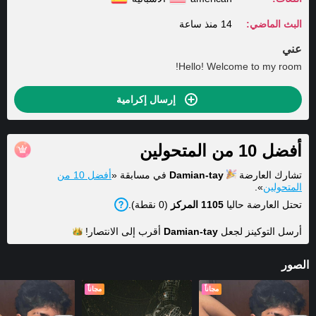
البث الماضي:
14 منذ ساعة
عني
Hello! Welcome to my room!
إرسال إكرامية
أفضل 10 من المتحولين
تشارك العارضة
Damian-tay
في مسابقة «
أفضل 10 من
المتحولين
».
تحتل العارضة حاليا
1105 المركز
(0 نقطة).
أرسل التوكينز لجعل
Damian-tay
أقرب إلى
الانتصار!
الصور
مجاناً
مجاناً