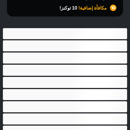
مكافأة إضافية!
10 توكنز!
أفضل عارضات الدردشة الخاصة
ثنائي الجنس
جنس شرجي
دببة
زوجان
قضيب كبير
كلية
مثليّ الجنس
مستقيم