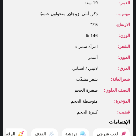
العمر:
19 سنة
مهتم بـ :
ذكر, أنثى, زوجان, متحولون جنسيًا
الارتفاع:
5'7"
الوزن:
146 lb
الشعر:
امرأة سمراء
العيون:
أسمر
العرق:
لاتيني / اسباني
شعرالعانة:
شعر مشذّب
النصف العلوي:
صغيرة الحجم
المؤخرة:
متوسطة الحجم
قضيب:
كبيرة الحجم
الإهتمامات
لعب شرجي
دردشة
القذف
الرقص