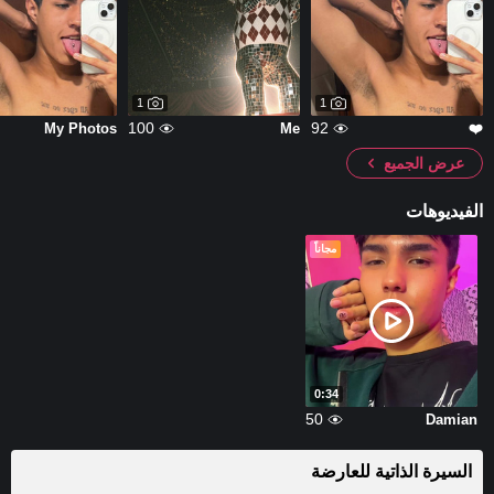
1
1
100
92
My Photos
Me
❤️
عرض الجميع
الفيديوهات
مجاناً
0:34
50
Damian
السيرة الذاتية للعارضة