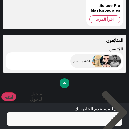
Solace Pro
Masturbadores
اقرأ المزيد
المتابَعون
+43
المُتابعين
+43
متابعين
تسجيل
انضم
الدخول
اسم المستخدم الخاص بك: