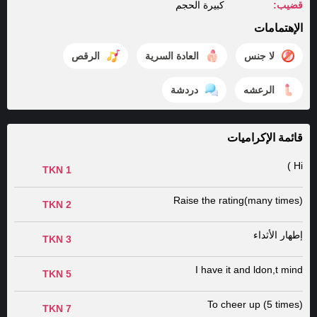
قضيب:
كبيرة الحجم
الإهتمامات
لا جنس
العادة السرية
الرقص
الرعشه
دردشة
قائمة الإكراميات
Hi )
1 TKN
Raise the rating(many times)
2 TKN
إطهار الأثداء
3 TKN
I have it and ldon,t mind
5 TKN
To cheer up (5 times)
7 TKN