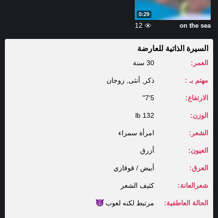
0:29
12
on the sea
السيرة الذاتية للعارضة
العمر:
30 سنة
مهتم بـ :
ذكر, أنثى, زوجان
الارتفاع:
5'7"
الوزن:
132 lb
الشعر:
امرأة سمراء
العيون:
أزرق
العرق:
أبيض / قوقازي
شعرالعانة:
كثيف الشعر
الحالة العاطفية:
مرتبط لكنه
لعوب