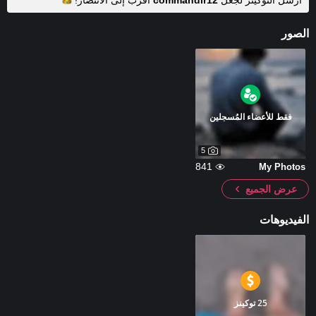
أرسل التوكينز لجعل
commandir12
أقرب إلى
الانتصار!
الصور
فقط للأعضاء المُسجلين
5
841
My Photos
عرض الجميع
الفيديوهات
25 توكينز