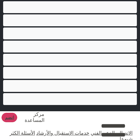
جنس شرجي
دببة
زوجان
قضيب كبير
كلية
مثليّ الجنس
مستقيم
مفتولة العضلات
مركز
انضم
المساعدة
الاتصال بالدعم الفني
خدمات الإستقبال والأرشاد
الأسئلة الكثر
شيوعا