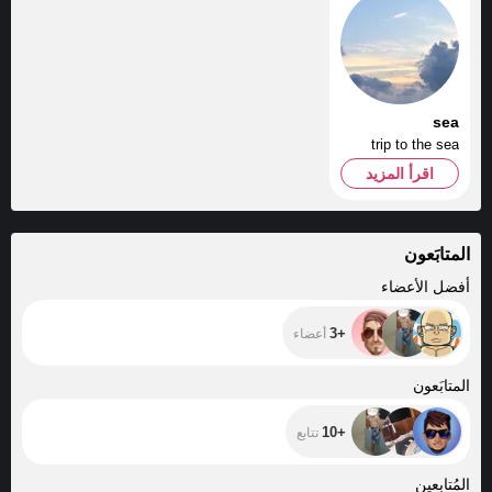
sea
trip to the sea
اقرأ المزيد
المتابَعون
+3
أفضل الأعضاء
+3
أعضاء
+10
المتابَعون
+10
تتابع
+231
المُتابعين