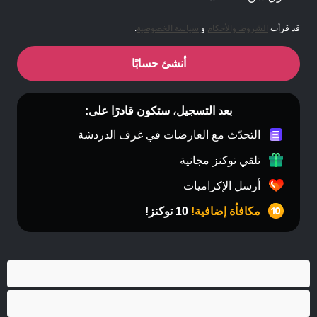
قد قرأت
الشروط والأحكام
و
سياسة الخصوصية
.
أنشئ حسابًا
بعد التسجيل، ستكون قادرًا على:
التحدّث مع العارضات في غرف الدردشة
تلقي توكنز مجانية
أرسل الإكراميات
مكافأة إضافية!
10 توكنز!
أفضل عارضات الدردشة الخاصة
ثنائي الجنس