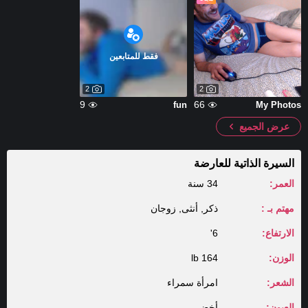
فقط للمتابعين
2
2
9
66
fun
My Photos
عرض الجميع
السيرة الذاتية للعارضة
العمر:
34 سنة
مهتم بـ :
ذكر, أنثى, زوجان
الارتفاع:
6'
الوزن:
164 lb
الشعر:
امرأة سمراء
العيون:
أخضر