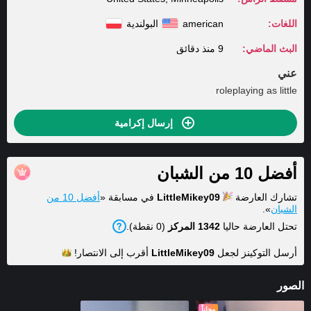
اللغات:
american
البولندية
البث الماضي:
9 منذ دقائق
عني
roleplaying as little
إرسال إكرامية
أفضل 10 من الشبان
تشارك العارضة
LittleMikey09
في مسابقة «
أفضل 10 من
الشبان
».
تحتل العارضة حاليا
1342 المركز
(0 نقطة).
أرسل التوكينز لجعل
LittleMikey09
أقرب إلى
الانتصار!
الصور
مجاناً