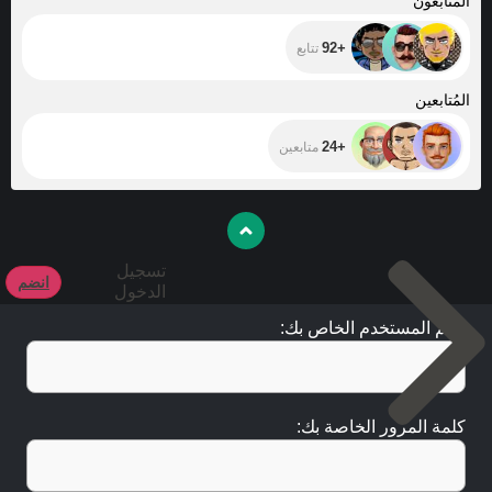
المتابَعون
+92
تتابع
+24
المُتابعين
+24
متابعين
تسجيل
انضم
الدخول
اسم المستخدم الخاص بك:
كلمة المرور الخاصة بك: