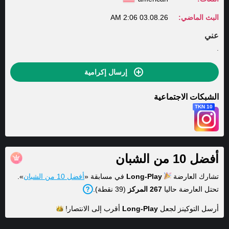
البث الماضي:
03.08.26 2:06 AM
عني
.
إرسال إكرامية
الشبكات الاجتماعية
10 TKN
أفضل 10 من الشبان
تشارك العارضة
Long-Play
في مسابقة «
أفضل 10 من الشبان
».
تحتل العارضة حاليا
267 المركز
(39 نقطة).
أرسل التوكينز لجعل
Long-Play
أقرب إلى
الانتصار!