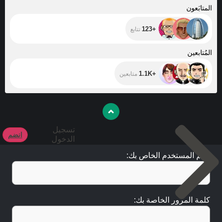
+123
المتابَعون
+123
تتابع
+1.1K
المُتابعين
+1.1K
متابعين
تسجيل
انضم
الدخول
اسم المستخدم الخاص بك:
كلمة المرور الخاصة بك: