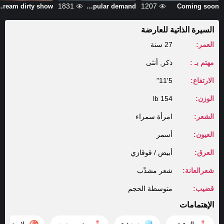
1831
1207
dirty show
By popular demand
Coming soon
السيرة الذاتية للعارضة
العمر:
27 سنة
مهتم بـ :
ذكر, أنثى
الارتفاع:
5'11"
الوزن:
154 lb
الشعر:
امرأة سمراء
العيون:
أسمر
العرق:
أبيض / قوقازي
شعرالعانة:
شعر مشذّب
قضيب:
متوسطة الحجم
الإهتمامات