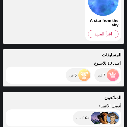
A star from the
sky
اقرأ المزيد
المسابقات
أعلى 10 للأسبوع
5
7
فوز
فوز
المتابَعون
+6
أفضل الأعضاء
+6
أعضاء