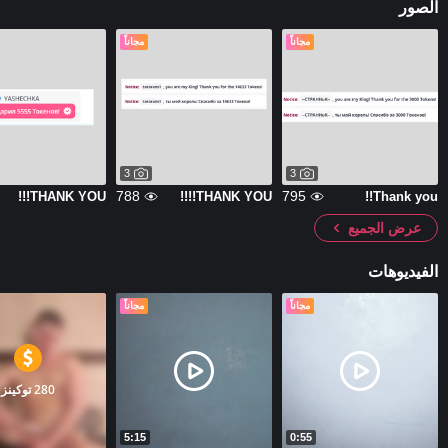
الصور
مجاناً
مجاناً
3
3
788
795
THANK YOU!!!
THANK YOU!!!!
Thank you!!
عرض الجميع
الفيديوهات
مجاناً
مجاناً
280 توكينز
5:15
0:55