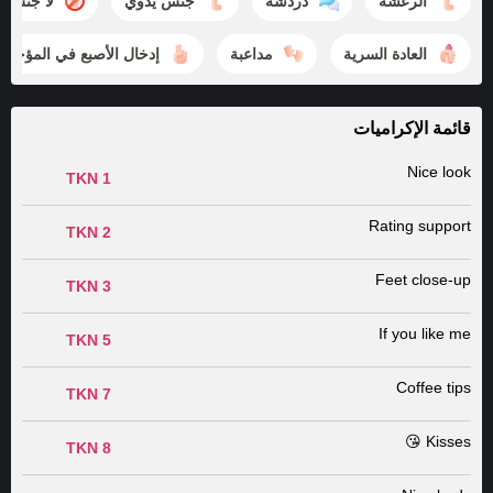
الرعشه
دردشة
جنس يدوي
لا جنس
العادة السرية
مداعبة
إدخال الأصبع في المؤخره
قائمة الإكراميات
Nice look
1 TKN
Rating support
2 TKN
Feet close-up
3 TKN
If you like me
5 TKN
Coffee tips
7 TKN
Kisses 😘
8 TKN