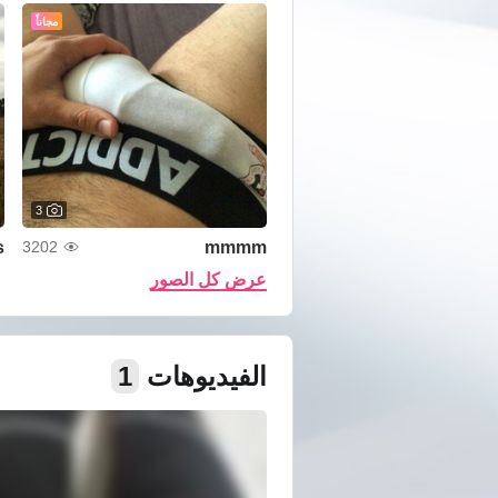
مجاناً
3
s
mmmm
3202
عرض كل الصور
الفيديوهات
1