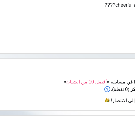
cheerful a
في مسابقة «
أفضل 10 من الشبان
».
(0 نقطة).
إلى
الانتصار!