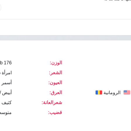
الوزن:
176 lb
الشعر:
امرأة 
العيون:
أسمر
الرومانية
العرق:
أبيض /
شعرالعانة:
كثيف ا
قضيب:
متوسط