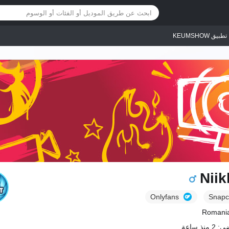
تطبيق KEUMSHOW
Niik
Onlyfans
Snapc
نذ ساعة