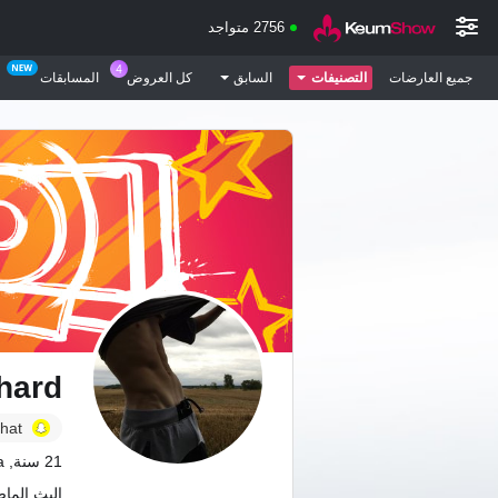
2756 متواجد
جميع العارضات
التصنيفات
السابق
كل العروض
المسابقات
hard
hat
21 سنة, Romania
البث الماضي: 2 م