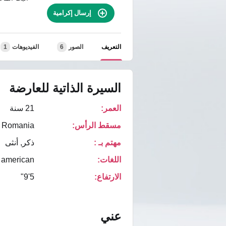
إرسال إكرامية
التعريف
الصور
6
الفيديوهات
1
السيرة الذاتية للعارضة
العمر:
21 سنة
مسقط الرأس:
Romania
مهتم بـ :
ذكر, أنثى
اللغات:
american
الارتفاع:
5'9"
عني