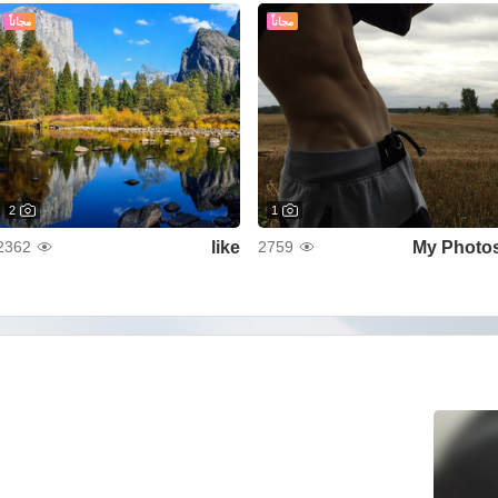
مجاناً
مجاناً
2
1
like
My Photo
2362
2759