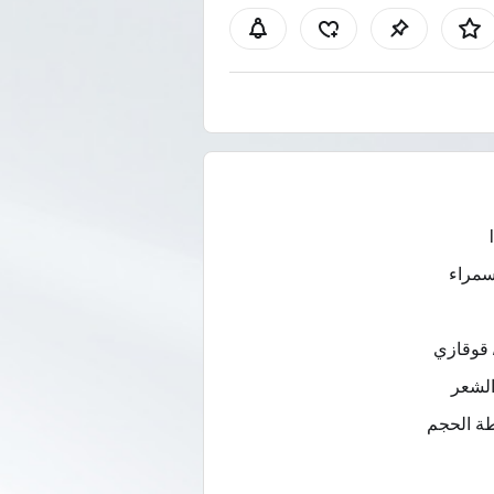
سمراء
 قوقازي
لشعر
ة الحجم