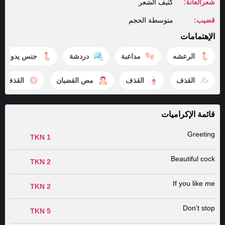
شعرالعانة:
كثيف الشعر
قضيب:
متوسطة الحجم
الإهتمامات
الرعشه
مداعبة
دردشة
جنس يدوي
القذف
القذف
مص القضبان
القذف ف
قائمة الإكراميات
Greeting
1 TKN
Beautiful cock
2 TKN
If you like me
2 TKN
Don't stop
5 TKN