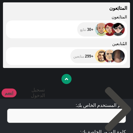
المتابَعون
+30
المتابَعون
+30
تتابع
+299
المُتابعين
+299
متابعين
تسجيل
انضم
الدخول
اسم المستخدم الخاص بك:
كلمة المرور الخاصة بك: