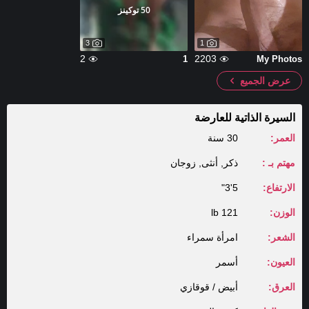
50 توكينز
3
1
2
2203
1
My Photos
عرض الجميع
السيرة الذاتية للعارضة
العمر:
30 سنة
مهتم بـ :
ذكر, أنثى, زوجان
الارتفاع:
5'3"
الوزن:
121 lb
الشعر:
امرأة سمراء
العيون:
أسمر
العرق:
أبيض / قوقازي