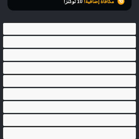
مكافأة إضافية!
10 توكنز!
أفضل عارضات الدردشة الخاصة
ثنائي الجنس
جنس شرجي
دببة
زوجان
قضيب كبير
كلية
مثليّ الجنس
مستقيم