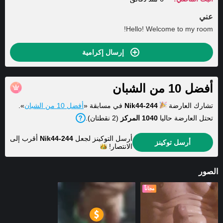
عني
Hello! Welcome to my room!
إرسال إكرامية
أفضل 10 من الشبان
تشارك العارضة
Nik44-244
في مسابقة «
أفضل 10 من الشبان
».
تحتل العارضة حاليا
1040 المركز
(2 نقطتان).
أرسل التوكينز لجعل
Nik44-244
أقرب إلى
أرسل توكينز
الانتصار!
الصور
مجاناً