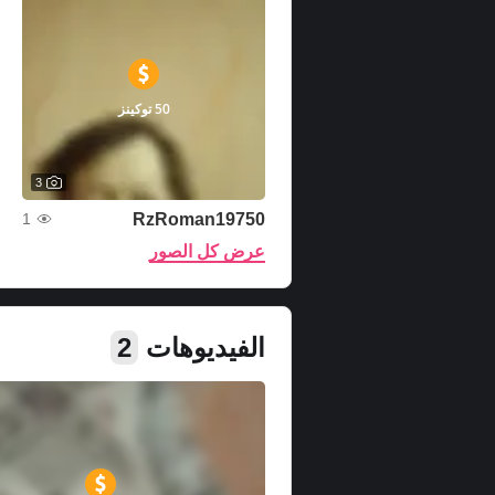
50 توكينز
3
RzRoman19750
1
عرض كل الصور
الفيديوهات
2