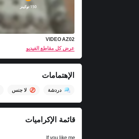
150 توكينز
VIDEO AZ02
عرض كل مقاطع الفيديو
الإهتمامات
دردشة
لا جنس
قائمة الإكراميات
If you like me