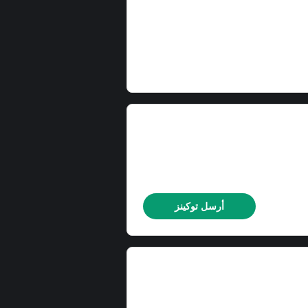
أرسل توكينز