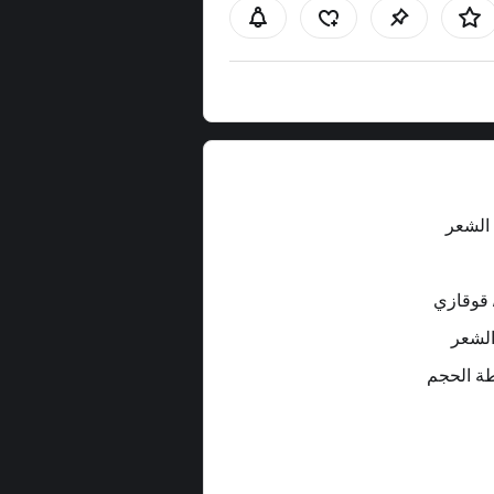
الشعر
 قوقازي
لشعر
ة الحجم