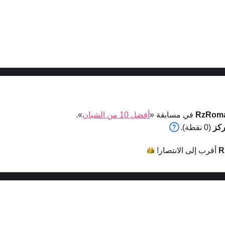
RzRom
في مسابقة «
أفضل 10 من الشبان
».
(0 نقطة).
R
أقرب إلى
الانتصار!