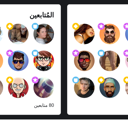
المُتابعين
80 متابعين