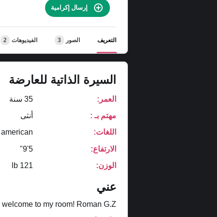
إرسال إكرامية
التعريف
الصور
3
الفيديوهات
2
السيرة الذاتية للعارضة
العمر:
35 سنة
مهتم بـ :
أنثى
اللغات:
american
الارتفاع:
5'9"
الوزن:
121 lb
عني
, welcome to my room! Roman G.Z.