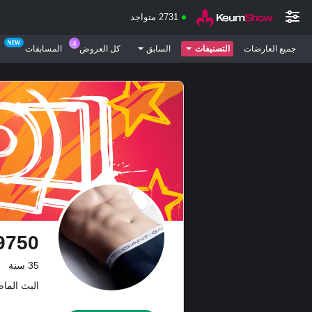
2731 متواجد
جميع العارضات
التصنيفات
السابق
كل العروض
المسابقات
9750
35 سنة
البث الماضي: 3 من