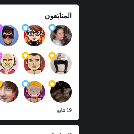
المتابَعون
19 تتابع