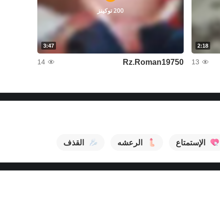
200 توكينز
3:47
2:18
Rz.Roman19750
14
13
الإستمتاع
الرعشه
القذف