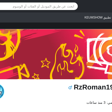
تطبيق KEUMSHOW
RzRoman1
ذ ساعات