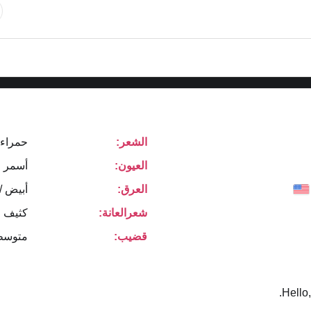
الشعر:
حمراء 
العيون:
أسمر
العرق:
أبيض /
شعرالعانة:
كثيف ا
قضيب:
متوسط
Hello