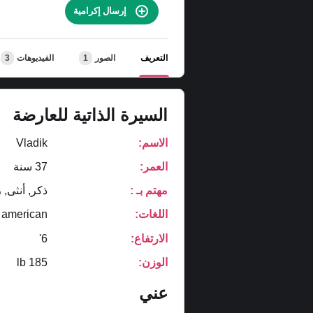
إرسال إكرامية
التعريف
الصور
1
الفيديوهات
3
السيرة الذاتية للعارضة
الاسم:
Vladik
العمر:
37 سنة
مهتم بـ :
ذكر, أنثى, 
اللغات:
american
الارتفاع:
6'
الوزن:
185 lb
عني