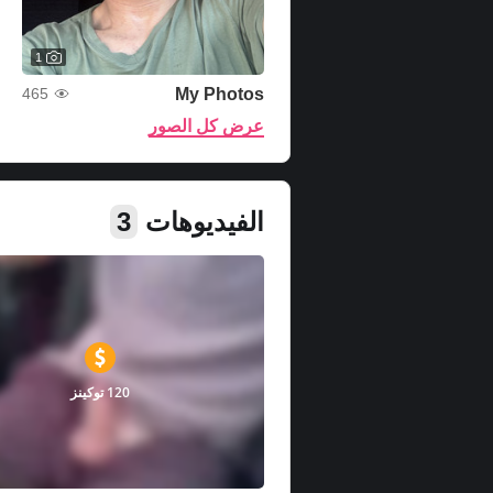
1
My Photos
465
عرض كل الصور
الفيديوهات
3
120 توكينز