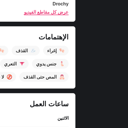
Drochy
عرض كل مقاطع الفيديو
الإهتمامات
إغراء
القذف
جنس يدوي
التعري
المص حتى القذف
لا
ساعات العمل
الاثنين