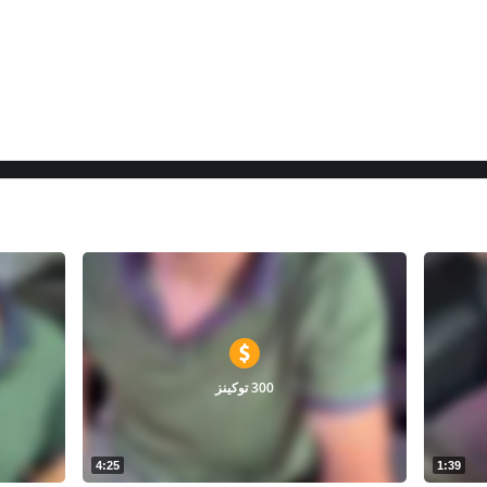
300 توكينز
4:25
1:39