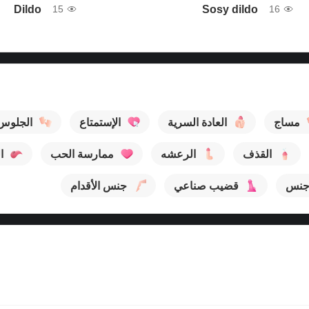
Dildo
Sosy dildo
15
16
مساج
العادة السرية
الإستمتاع
الجلوس
القذف
الرعشه
ممارسة الحب
ا
 جنس
قضيب صناعي
جنس الأقدام