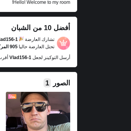
Hello! Welcome to my room!
أفضل 10 من الشبان
تشارك العارضة
lad156-1
تحتل العارضة حاليا
905 المركز
أرسل التوكينز لجعل
Vlad156-1
أقرب
الصور
1
مجاناً