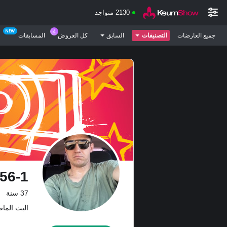
2130 متواجد
جميع العارضات
التصنيفات
السابق
كل العروض
المسابقات
56-1
37 سنة
البث الماضي: 9.07.26