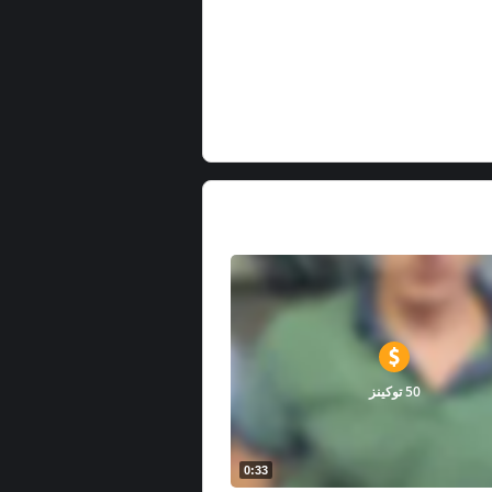
50 توكينز
0:33