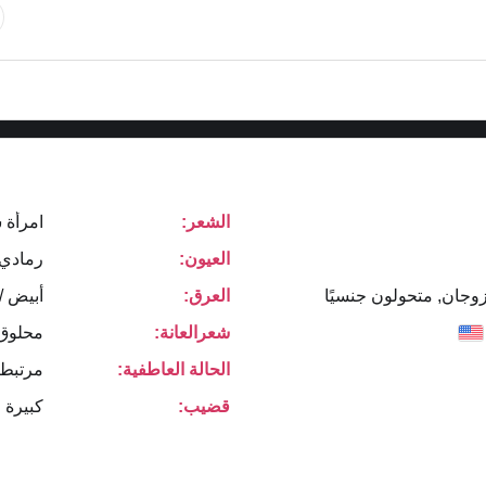
الشعر:
امرأة 
العيون:
رمادي
زوجان, متحولون جنسيًا
العرق:
أبيض /
شعرالعانة:
محلوق
الحالة العاطفية:
مرتبط 
قضيب:
كبيرة 